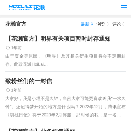
花濑官方
最新
浏览
评论
【花濑官方】明界有关项目暂时封存通知
1年前
由于资金等原因，《明界》及其相关衍生项目将会不定期封
存。此致花濑HoiLai…
致粉丝们的一封信
1年前
大家好，我是小埋不是久钟，当然大家可能更喜欢叫我“一水久
钟”。还记得梦开始的地方是什么吗？2022年12月，腾讯宣布
《胡桃日记》将于2023年2月停服，那时候的我，是一名正在
学习计算机算法的学生，正沉…