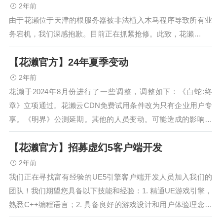
2年前
由于花濑位于天津的根服务器被非法植入木马程序导致所有业
务宕机，我们深感抱歉。目前正在抓紧抢修。此致，花濑…
【花濑官方】24年夏季变动
2年前
花濑于2024年8月份进行了一些调整，调整如下：《白蛇:终
章》立项通过。花濑云CDN免费试用条件改为只有企业用户专
享。《明界》公测延期。其他的人员变动。可能造成的影响如
下：花濑所有服务暂时停止服务。（…
【花濑官方】招募虚幻5客户端开发
2年前
我们正在寻找富有经验的UE5引擎客户端开发人员加入我们的
团队！我们期望您具备以下技能和经验：1. 精通UE游戏引擎，
熟悉C++编程语言；2. 具备良好的游戏设计和用户体验理念，
能够独立完成游戏或应用程…