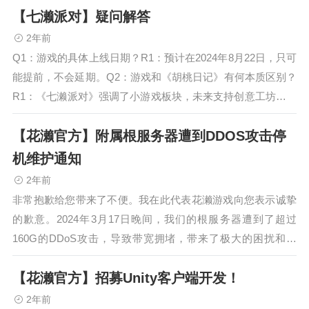
【七濑派对】疑问解答
2年前
Q1：游戏的具体上线日期？R1：预计在2024年8月22日，只可
能提前，不会延期。Q2：游戏和《胡桃日记》有何本质区别？
R1：《七濑派对》强调了小游戏板块，未来支持创意工坊。游
戏本体完全开源，允许二次…
【花濑官方】附属根服务器遭到DDOS攻击停
机维护通知
2年前
非常抱歉给您带来了不便。我在此代表花濑游戏向您表示诚挚
的歉意。2024年3月17日晚间，我们的根服务器遭到了超过
160G的DDoS攻击，导致带宽拥堵，带来了极大的困扰和影
响。我们深知这是我们的失职，对…
【花濑官方】招募Unity客户端开发！
2年前