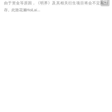
由于资金等原因，《明界》及其相关衍生项目将会不定期封
存。此致花濑HoiLai…
致粉丝们的一封信
1年前
大家好，我是小埋不是久钟，当然大家可能更喜欢叫我“一水久
钟”。还记得梦开始的地方是什么吗？2022年12月，腾讯宣布
《胡桃日记》将于2023年2月停服，那时候的我，是一名正在学
习计算机算法的学生，正沉…
【花濑官方】业务恢复通知
2年前
我司旗下《明界》，《花濑坊》已获得开发授权，将继续进行
后续开发。此致花濑…